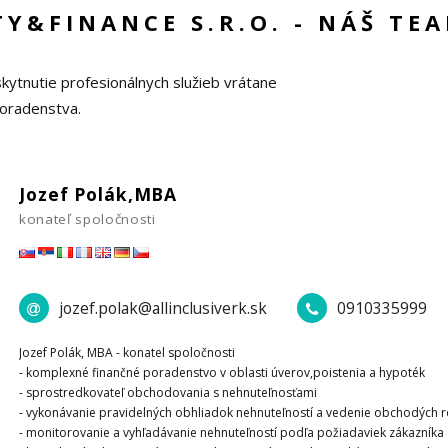
TY&FINANCE S.R.O. - NÁŠ TE
skytnutie profesionálnych služieb vrátane
poradenstva.
Jozef Polák,MBA
konateľ spoločnosti
jozef.polak@allinclusiverk.sk
0910335999
Jozef Polák, MBA - konatel spoločnosti
- komplexné finančné poradenstvo v oblasti úverov,poistenia a hypoték
- sprostredkovateľ obchodovania s nehnuteľnosťami
- vykonávanie pravidelných obhliadok nehnuteľností a vedenie obchodých 
- monitorovanie a vyhľadávanie nehnuteľností podľa požiadaviek zákazníka