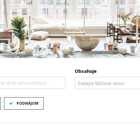
Obsahuje
te druh nehnuteľnosti ..
PODNÁJOM