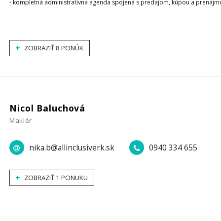
- kompletná administratívna agenda spojená s predajom, kúpou a prenájm
ZOBRAZIŤ 8 PONÚK
Nicol Baluchová
Maklér
nika.b@allinclusiverk.sk
0940 334 655
ZOBRAZIŤ 1 PONUKU