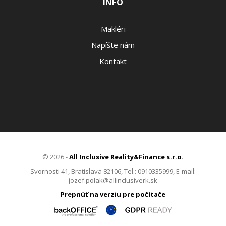
INFO
Makléri
Napíšte nám
Kontakt
© 2026 -
All Inclusive Reality&Finance s.r.o.
Svornosti 41, Bratislava 82106, Tel.: 0910335999, E-mail:
jozef.polak@allinclusiverk.sk
Prepnúť na verziu pre počítače