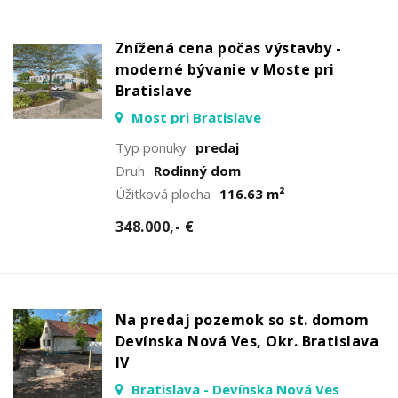
Znížená cena počas výstavby -
moderné bývanie v Moste pri
Bratislave
Most pri Bratislave
Typ ponuky
predaj
Druh
Rodinný dom
Úžitková plocha
116.63 m²
348.000,- €
Na predaj pozemok so st. domom
Devínska Nová Ves, Okr. Bratislava
IV
Bratislava - Devínska Nová Ves