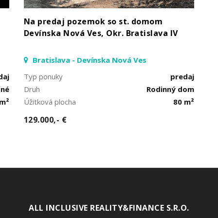
Na predaj pozemok so st. domom
Devínska Nová Ves, Okr. Bratislava IV
Bratislava - Devínska Nová Ves
daj
Typ ponuky
predaj
čné
Druh
Rodinný dom
 m²
Úžitková plocha
80 m²
129.000,- €
ALL INCLUSIVE REALITY&FINANCE S.R.O.