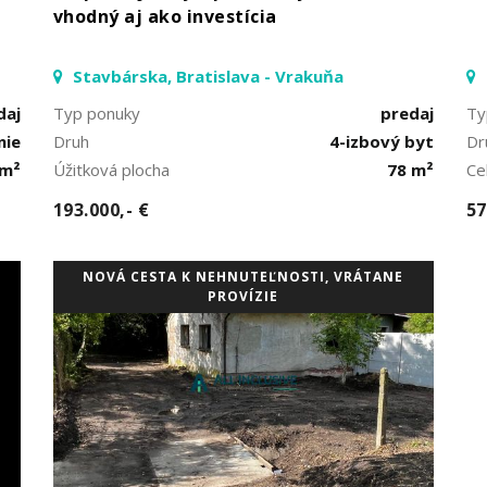
vhodný aj ako investícia
Stavbárska, Bratislava - Vrakuňa
daj
Typ ponuky
predaj
Ty
nie
Druh
4-izbový byt
Dr
 m²
Úžitková plocha
78 m²
Ce
193.000,- €
57
NOVÁ CESTA K NEHNUTEĽNOSTI, VRÁTANE
PROVÍZIE