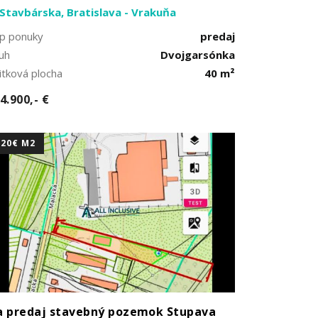
Stavbárska, Bratislava - Vrakuňa
p ponuky
predaj
uh
Dvojgarsónka
itková plocha
40 m²
4.900,- €
120€ M2
 predaj stavebný pozemok Stupava