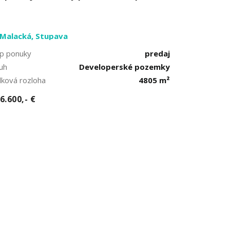
Malacká, Stupava
p ponuky
predaj
uh
Developerské pozemky
lková rozloha
4805 m²
6.600,- €