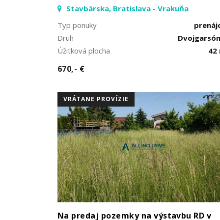
Stavbárska, Bratislava - Vrakuňa
Typ ponuky
prená
Druh
Dvojgarsó
Úžitková plocha
42
670,- €
VRÁTANE PROVÍZIE
Na predaj pozemky na výstavbu RD v