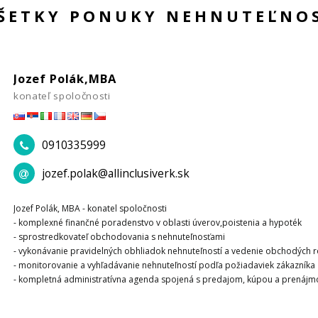
VŠETKY PONUKY NEHNUTEĽNO
Jozef Polák,MBA
konateľ spoločnosti
0910335999
jozef.polak@allinclusiverk.sk
Jozef Polák, MBA - konatel spoločnosti
- komplexné finančné poradenstvo v oblasti úverov,poistenia a hypoték
- sprostredkovateľ obchodovania s nehnuteľnosťami
- vykonávanie pravidelných obhliadok nehnuteľností a vedenie obchodých 
- monitorovanie a vyhľadávanie nehnuteľností podľa požiadaviek zákazníka
- kompletná administratívna agenda spojená s predajom, kúpou a prenájm