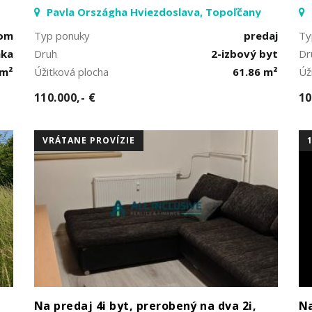
Pavla Országha Hviezdoslava, Topoľčany
jom
Typ ponuky
predaj
Ty
nka
Druh
2-izbový byt
Dr
 m²
Úžitková plocha
61.86 m²
Úž
110.000,- €
10
VRÁTANE PROVÍZIE
Na predaj 4i byt, prerobený na dva 2i,
Na