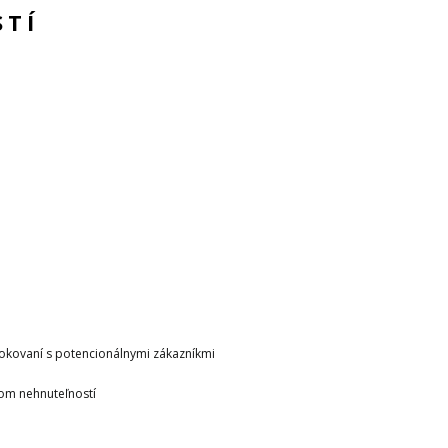
STÍ
rokovaní s potencionálnymi zákazníkmi
om nehnuteľností