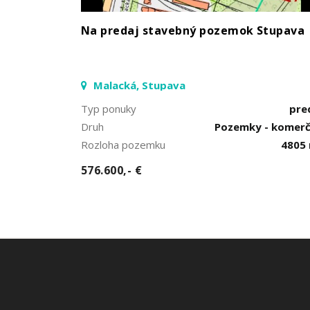
Na predaj stavebný pozemok Stupava
Malacká, Stupava
Typ ponuky
pre
Druh
Pozemky - komer
Rozloha pozemku
4805
576.600,- €